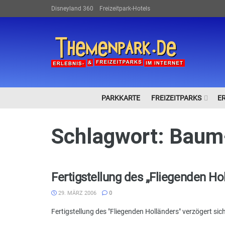
Disneyland 360
Freizeitpark-Hotels
PARKKARTE
FREIZEITPARKS
E
Schlagwort:
Baum
Fertigstellung des „Fliegenden Ho
29. MÄRZ 2006
0
Fertigstellung des "Fliegenden Holländers" verzögert sich