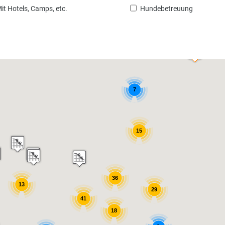
it Hotels, Camps, etc.
Hundebetreuung
7
15
36
13
29
41
18