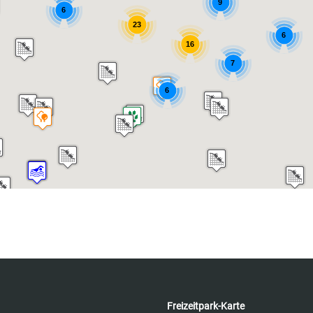
9
6
23
6
16
7
6
Freizeitpark-Karte