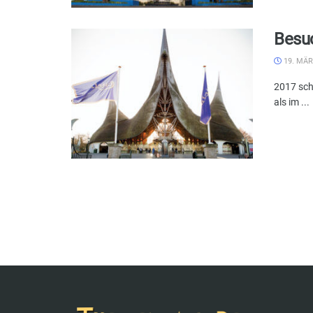
Besuc
19. MÄR
2017 sch
als im ...