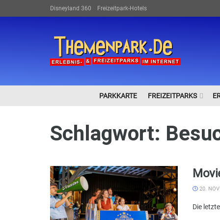
Disneyland 360
Freizeitpark-Hotels
PARKKARTE
FREIZEITPARKS
E
Schlagwort:
Besuc
Movi
20. NOV
Die letzt