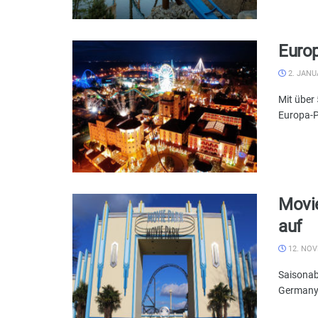
Europ
2. JANU
Mit über
Europa-P
Movie
auf
12. NOV
Saisonab
Germany s