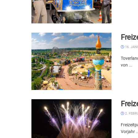
Freiz
16. JAN
Toverlan
von ...
Freiz
2. FEBR
Freizeit
Vorjahr ..