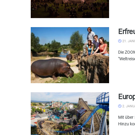
Erfre
21. JAN
Die ZOOM
"Weltreise
Europ
2. JANU
Mit über
Hinzu ko