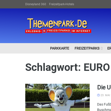
Disneyland 360
Freizeitpark-Hotels
PARKKARTE
FREIZEITPARKS
E
Schlagwort:
EURO
Die U
23. MAI
Das Fußb
Buschman