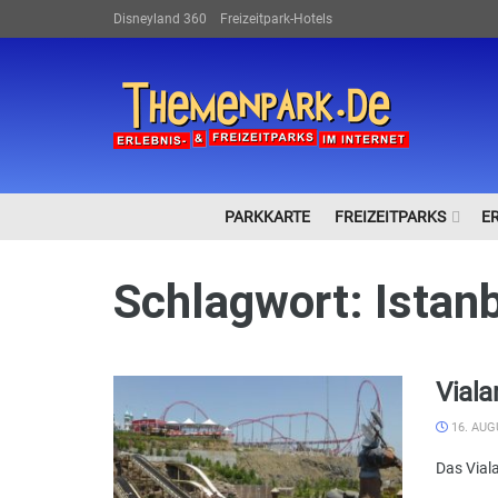
Disneyland 360
Freizeitpark-Hotels
PARKKARTE
FREIZEITPARKS
E
Schlagwort:
Istan
Viala
16. AUG
Das Viala