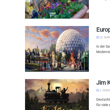
Europ
22. MÄR
In der S
Modernisi
Jim K
2. MÄRZ
Deutschl
für viele