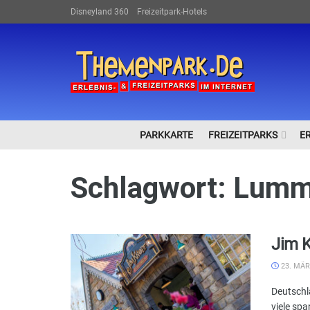
Disneyland 360
Freizeitpark-Hotels
PARKKARTE
FREIZEITPARKS
E
Schlagwort:
Lumm
Jim K
23. MÄR
Deutschl
viele spa