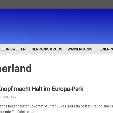
RLEBNISWELTEN
TIERPARKS & ZOOS
WASSERPARKS
FERIENP
erland
nopf macht Halt im Europa-Park
Z 2018
0
ands bekanntester Lokomotivführer Lukas und sein bester Freund Jim Kn
nnende Zugfahrten. ...