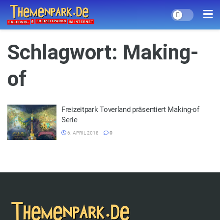
Schlagwort:
Making-
of
Freizeitpark Toverland präsentiert Making-of
Serie
6. APRIL 2018
0