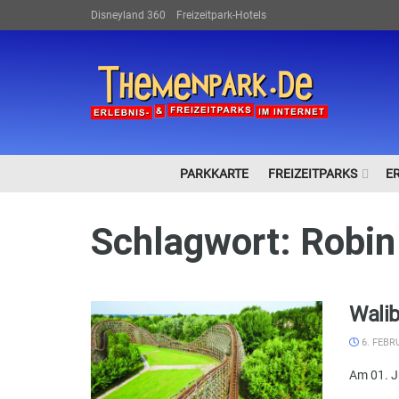
Disneyland 360
Freizeitpark-Hotels
PARKKARTE
FREIZEITPARKS
E
Schlagwort:
Robin
Walib
6. FEBR
Am 01. Ju