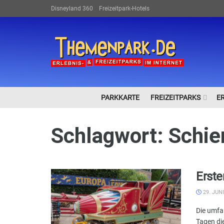
Disneyland 360
Freizeitpark-Hotels
PARKKARTE
FREIZEITPARKS
E
Schlagwort:
Schie
Erste
29. JUNI
Die umfa
Tagen die