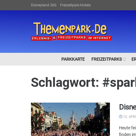
Disneyland 360
Freizeitpark-Hotels
PARKKARTE
FREIZEITPARKS
E
Schlagwort:
#spar
Disne
12. APRI
Heute fe
finden im 