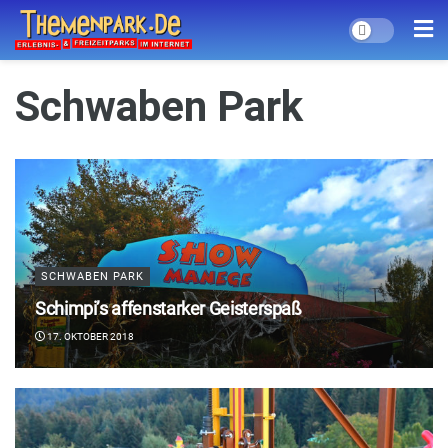
Schwaben Park
SCHWABEN PARK
Schimpi’s affenstarker Geisterspaß
17. OKTOBER 2018