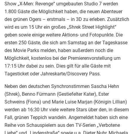
Show „X-Men: Revenge“ umgebauten Studio 7 werden
1.800 Gäste die Möglichkeit haben, die neuen Abenteuer
des grünen Ogers – erstmals – in 3D zu erleben. Zusätzlich
wird es um 15 Uhr ein großes „Shrek Street Highlight“
geben sowie einige weitere Aktions- und Fotopunkte. Die
ersten 250 Gäste, die sich am Samstag an der Tageskasse
des Movie Parks melden, haben außerdem noch die
Möglichkeit, kostenlos bei der Premierenvorstellung um
17:15 Uhr dabei zu sein. Dies gilt für alle Gäste mit
Tagesticket oder Jahreskarte/Discovery Pass.
Neben den deutschen Synchronstimmen Sascha Hehn
(Shrek), Benno Fürmann (Gestiefelter Kater), Ester
Schweins (Fiona) und Marie Luise Marjan (Königin Lillian)
werden ab 16:30 Uhr viele weitere Stars über den, in diesem
Fall, grünen Teppich wandeln. Angemeldet haben sich eine
Reihe von Schauspielern aus den TV-Serien „Verbotene
Liebe“ und „Lindenstraße“ sowie u.a. Dieter Nuhr, Michaela