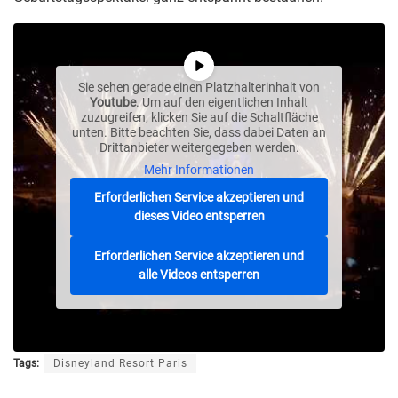
Sie sehen gerade einen Platzhalterinhalt von
Youtube
. Um auf den eigentlichen Inhalt
zuzugreifen, klicken Sie auf die Schaltfläche
unten. Bitte beachten Sie, dass dabei Daten an
Drittanbieter weitergegeben werden.
Mehr Informationen
Erforderlichen Service akzeptieren und
dieses Video entsperren
Erforderlichen Service akzeptieren und
alle Videos entsperren
Tags:
Disneyland Resort Paris