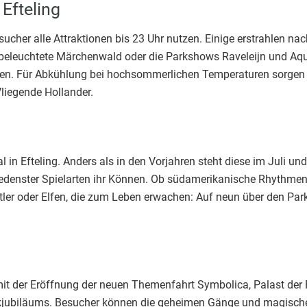
Efteling
cher alle Attraktionen bis 23 Uhr nutzen. Einige erstrahlen n
eleuchtete Märchenwald oder die Parkshows Raveleijn und Aqua
n. Für Abkühlung bei hochsommerlichen Temperaturen sorgen d
liegende Hollander.
 in Efteling. Anders als in den Vorjahren steht diese im Juli 
edenster Spielarten ihr Können. Ob südamerikanische Rhythmen,
ler oder Elfen, die zum Leben erwachen: Auf neun über den Park v
it der Eröffnung der neuen Themenfahrt Symbolica, Palast der F
arkjubiläums. Besucher können die geheimen Gänge und magisch