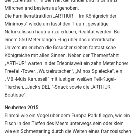
der „Elfenfahrt“, in der Welt der Kinder und in Grimms
Märchenland bestens aufgehoben.
Die Familienattraktion „ARTHUR – Im Königreich der
Minimoys“ wiederum lässt den Traum, gewaltige
Naturkulissen hautnah zu erleben, Realität werden. Bei
einem 550 Meter langen Flug über das unterirdische
Universum erleben die Besucher sieben fantastische
Königreiche mit allen Sinnen. Neben der Themenfahrt
„ARTHUR“ warten in der Erlebniswelt ein zehn Meter hoher
Freefall-Tower, „Wurzelrutschen“, „Minos Spielecke“, ein
„Mül-Müls Karussell“ mit lustigen weißen Fell-Kugel-
Tierchen, „Jack’s DELI“-Snack sowie die „ARTHUR
Boutique“.
Neuheiten 2015
Einmal wie ein Vogel über dem Europa-Park fliegen, wie ein
Fisch in den Tiefen des Meers unterwegs sein oder klein
wie ein Schmetterling durch die Weiten eines französischen