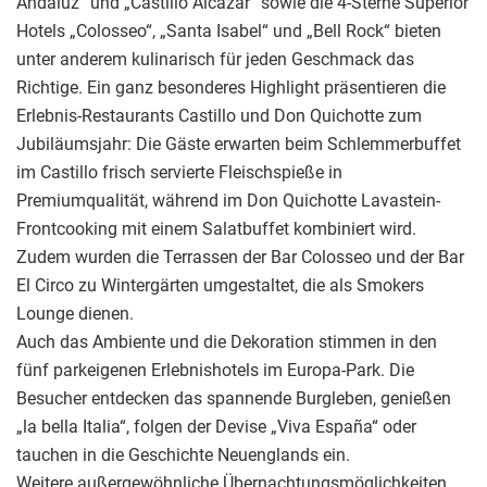
Andaluz“ und „Castillo Alcazar“ sowie die 4-Sterne Superior
Hotels „Colosseo“, „Santa Isabel“ und „Bell Rock“ bieten
unter anderem kulinarisch für jeden Geschmack das
Richtige. Ein ganz besonderes Highlight präsentieren die
Erlebnis-Restaurants Castillo und Don Quichotte zum
Jubiläumsjahr: Die Gäste erwarten beim Schlemmerbuffet
im Castillo frisch servierte Fleischspieße in
Premiumqualität, während im Don Quichotte Lavastein-
Frontcooking mit einem Salatbuffet kombiniert wird.
Zudem wurden die Terrassen der Bar Colosseo und der Bar
El Circo zu Wintergärten umgestaltet, die als Smokers
Lounge dienen.
Auch das Ambiente und die Dekoration stimmen in den
fünf parkeigenen Erlebnishotels im Europa-Park. Die
Besucher entdecken das spannende Burgleben, genießen
„la bella Italia“, folgen der Devise „Viva España“ oder
tauchen in die Geschichte Neuenglands ein.
Weitere außergewöhnliche Übernachtungsmöglichkeiten