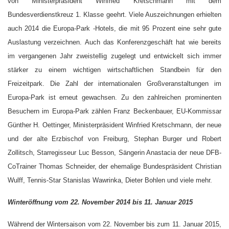
von Ministerpräsident Winfried Kretschmann mit dem
Bundesverdienstkreuz 1. Klasse geehrt. Viele Auszeichnungen erhielten
auch 2014 die Europa-Park -Hotels, die mit 95 Prozent eine sehr gute
Auslastung verzeichnen. Auch das Konferenzgeschäft hat wie bereits
im vergangenen Jahr zweistellig zugelegt und entwickelt sich immer
stärker zu einem wichtigen wirtschaftlichen Standbein für den
Freizeitpark. Die Zahl der internationalen Großveranstaltungen im
Europa-Park ist erneut gewachsen. Zu den zahlreichen prominenten
Besuchern im Europa-Park zählen Franz Beckenbauer, EU-Kommissar
Günther H. Oettinger, Ministerpräsident Winfried Kretschmann, der neue
und der alte Erzbischof von Freiburg, Stephan Burger und Robert
Zollitsch, Starregisseur Luc Besson, Sängerin Anastacia der neue DFB-
CoTrainer Thomas Schneider, der ehemalige Bundespräsident Christian
Wulff, Tennis-Star Stanislas Wawrinka, Dieter Bohlen und viele mehr.
Winteröffnung vom 22. November 2014 bis 11. Januar 2015
Während der Wintersaison vom 22. November bis zum 11. Januar 2015,