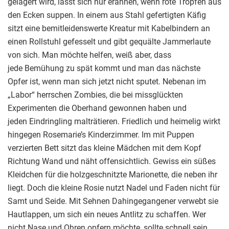
gelagert wird, lässt sich nur erahnen, wenn rote Tropfen aus
den Ecken suppen. In einem aus Stahl gefertigten Käfig
sitzt eine bemitleidenswerte Kreatur mit Kabelbindern an
einen Rollstuhl gefesselt und gibt gequälte Jammerlaute
von sich. Man möchte helfen, weiß aber, dass
jede Bemühung zu spät kommt und man das nächste
Opfer ist, wenn man sich jetzt nicht sputet. Nebenan im
„Labor“ herrschen Zombies, die bei missglückten
Experimenten die Oberhand gewonnen haben und
jeden Eindringling malträtieren. Friedlich und heimelig wirkt
hingegen Rosemarie’s Kinderzimmer. Im mit Puppen
verzierten Bett sitzt das kleine Mädchen mit dem Kopf
Richtung Wand und näht offensichtlich. Gewiss ein süßes
Kleidchen für die holzgeschnitzte Marionette, die neben ihr
liegt. Doch die kleine Rosie nutzt Nadel und Faden nicht für
Samt und Seide. Mit Sehnen Dahingegangener verwebt sie
Hautlappen, um sich ein neues Antlitz zu schaffen. Wer
nicht Nase und Ohren opfern möchte, sollte schnell sein.