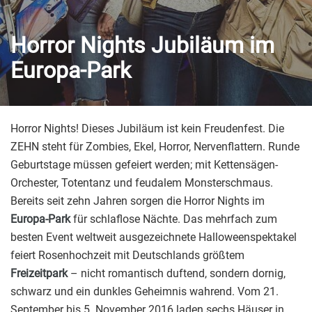
Horror Nights Jubiläum im
Europa-Park
Horror Nights! Dieses Jubiläum ist kein Freudenfest. Die
ZEHN steht für Zombies, Ekel, Horror, Nervenflattern. Runde
Geburtstage müssen gefeiert werden; mit Kettensägen-
Orchester, Totentanz und feudalem Monsterschmaus.
Bereits seit zehn Jahren sorgen die Horror Nights im
Europa-Park
für schlaflose Nächte. Das mehrfach zum
besten Event weltweit ausgezeichnete Halloweenspektakel
feiert Rosenhochzeit mit Deutschlands größtem
Freizeitpark
– nicht romantisch duftend, sondern dornig,
schwarz und ein dunkles Geheimnis wahrend. Vom 21.
September bis 5. November 2016 laden sechs Häuser in