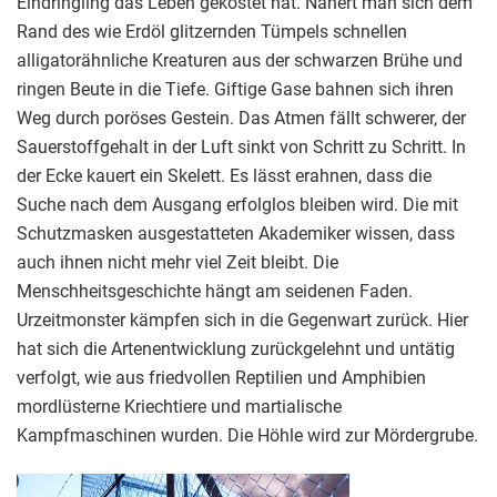
Eindringling das Leben gekostet hat. Nähert man sich dem
Rand des wie Erdöl glitzernden Tümpels schnellen
alligatorähnliche Kreaturen aus der schwarzen Brühe und
ringen Beute in die Tiefe. Giftige Gase bahnen sich ihren
Weg durch poröses Gestein. Das Atmen fällt schwerer, der
Sauerstoffgehalt in der Luft sinkt von Schritt zu Schritt. In
der Ecke kauert ein Skelett. Es lässt erahnen, dass die
Suche nach dem Ausgang erfolglos bleiben wird. Die mit
Schutzmasken ausgestatteten Akademiker wissen, dass
auch ihnen nicht mehr viel Zeit bleibt. Die
Menschheitsgeschichte hängt am seidenen Faden.
Urzeitmonster kämpfen sich in die Gegenwart zurück. Hier
hat sich die Artenentwicklung zurückgelehnt und untätig
verfolgt, wie aus friedvollen Reptilien und Amphibien
mordlüsterne Kriechtiere und martialische
Kampfmaschinen wurden. Die Höhle wird zur Mördergrube.