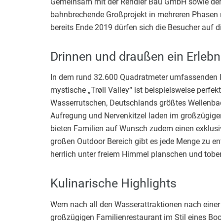
Gemeinsam mit der Rendler Bau GmbH sowie der 
bahnbrechende Großprojekt in mehreren Phasen re
bereits Ende 2019 dürfen sich die Besucher auf d
Drinnen und draußen ein Erlebn
In dem rund 32.600 Quadratmeter umfassenden I
mystische „Trøll Valley“ ist beispielsweise perf
Wasserrutschen, Deutschlands größtes Wellenbad,
Aufregung und Nervenkitzel laden im großzügige
bieten Familien auf Wunsch zudem einen exklusi
großen Outdoor Bereich gibt es jede Menge zu en
herrlich unter freiem Himmel planschen und toben
Kulinarische Highlights
Wem nach all den Wasserattraktionen nach einer k
großzügigen Familienrestaurant im Stil eines Boo