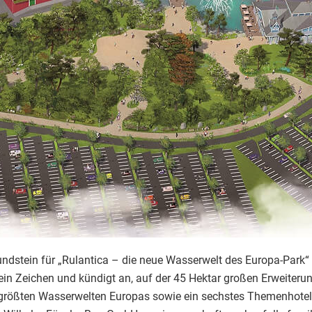
rundstein für „Rulantica – die neue Wasserwelt des Europa-Park
t ein Zeichen und kündigt an, auf der 45 Hektar großen Erweite
 größten Wasserwelten Europas sowie ein sechstes Themenhotel