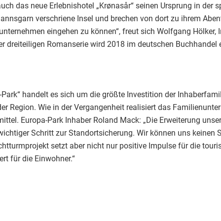
ch das neue Erlebnishotel „Krønasår“ seinen Ursprung in der s
annsgarn verschriene Insel und brechen von dort zu ihrem Abente
nternehmen eingehen zu können“, freut sich Wolfgang Hölker, I
er dreiteiligen Romanserie wird 2018 im deutschen Buchhandel er
Park“ handelt es sich um die größte Investition der Inhaberfam
der Region. Wie in der Vergangenheit realisiert das Familienun
rmittel. Europa-Park Inhaber Roland Mack: „Die Erweiterung un
wichtiger Schritt zur Standortsicherung. Wir können uns keinen S
uchtturmprojekt setzt aber nicht nur positive Impulse für die tou
rt für die Einwohner.“