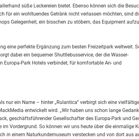
 allerhand süße Leckereien bietet. Ebenso können sich die Besu
uch für ein wohltuendes Getränk nicht verlassen möchten, sind 
ops Gelegenheit, ein bisschen zu stöbern, das Equipment aufzuf
rung eine perfekte Ergänzung zum besten Freizeitpark weltweit. 
orgt dabei ein bequemer Shuttlebusservice, der die Wasser-
n Europa-Park Hotels verbindet, für komfortable An- und
s nur ein Name – hinter „Rulantica“ verbirgt sich eine vielfältig
 MackMedia entwickelt wird. „Wir haben uns schon lange Gedan
ack, geschäftsführender Gesellschafter des Europa-Park und G
 im Vordergrund. So können wir uns heute über die einmalige Ko
 sich in einem Naturkundemuseum verstecken und von dort aus au