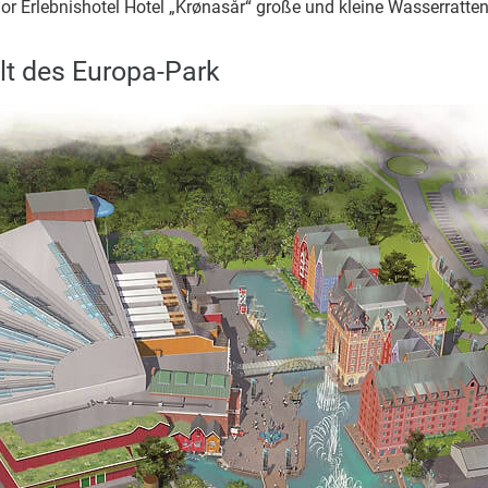
rior Erlebnishotel Hotel „Krønasår“ große und kleine Wasserrat
lt des Europa-Park