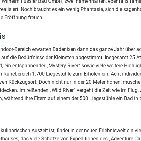
Wilhelm Füssler Bau GmbH, zwei namenhaften, ebenfalls famili
alisiert. Noch braucht es ein wenig Phantasie, sich die sagenh
ie Eröffnung freuen.
is
ndoor-Bereich erwarten Badenixen dann das ganze Jahr über a
ekt auf die Bedürfnisse der Kleinsten abgestimmt. Insgesamt 25 A
 ein entspannender „Mystery River“ sowie viele weitere Highli
n Ruhebereich 1.700 Liegestühle zum Erholen ein. Acht individ
ven Rückzugsort. Doch nicht nur in der 20 Meter hohen, musche
tdecken. Im reißenden „Wild River“ vergeht die Zeit wie im Flu
, während ihre Eltern auf einem der 500 Liegestühle ein Bad in
ulinarischen Auszeit ist, findet in der neuen Erlebniswelt ein 
thauses, das viele Schätze von Expeditionen des „Adventure Clu