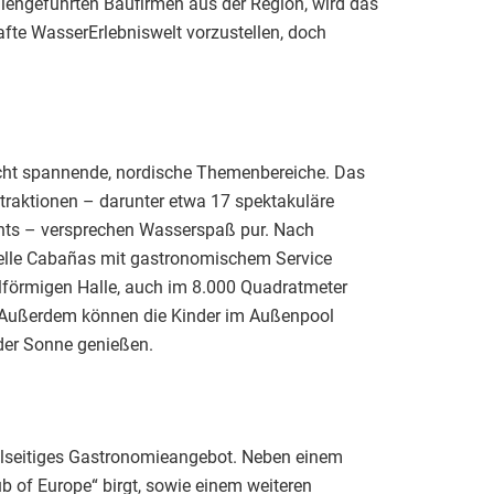
engeführten Baufirmen aus der Region, wird das
afte WasserErlebniswelt vorzustellen, doch
cht spannende, nordische Themenbereiche. Das
ttraktionen – darunter etwa 17 spektakuläre
ghts – versprechen Wasserspaß pur. Nach
uelle Cabañas mit gastronomischem Service
lförmigen Halle, auch im 8.000 Quadratmeter
g. Außerdem können die Kinder im Außenpool
 der Sonne genießen.
vielseitiges Gastronomieangebot. Neben einem
b of Europe“ birgt, sowie einem weiteren