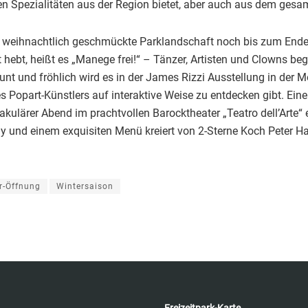
en Spezialitäten aus der Region bietet, aber auch aus dem gesa
e weihnachtlich geschmückte Parklandschaft noch bis zum Ende
 hebt, heißt es „Manege frei!“ – Tänzer, Artisten und Clowns be
nt und fröhlich wird es in der James Rizzi Ausstellung in der Me
 Popart-Künstlers auf interaktive Weise zu entdecken gibt. Ein
takulärer Abend im prachtvollen Barocktheater „Teatro dell’Arte
dy und einem exquisiten Menü kreiert von 2-Sterne Koch Peter H
r-Öffnung
Wintersaison