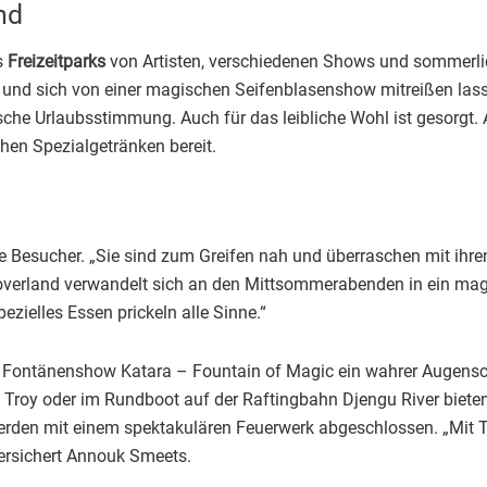
nd
s
Freizeitparks
von Artisten, verschiedenen Shows und sommerli
en und sich von einer magischen Seifenblasenshow mitreißen l
ische Urlaubsstimmung. Auch für das leibliche Wohl ist gesorgt
hen Spezialgetränken bereit.
e Besucher. „Sie sind zum Greifen nah und überraschen mit ihre
 Toverland verwandelt sich an den Mittsommerabenden in ein magi
ielles Essen prickeln alle Sinne.“
e Fontänenshow Katara – Fountain of Magic ein wahrer Augens
n Troy oder im Rundboot auf der Raftingbahn Djengu River bieten
den mit einem spektakulären Feuerwerk abgeschlossen. „Mit Tr
ersichert Annouk Smeets.