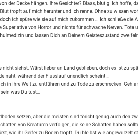
on der Decke hängen. Ihre Gesichter? Blass, blutig. Ich hoffe, da
ut tropft auf mich herunter und ich renne. Ohne zu wissen wohin
a, doch ich spüre wie sie auf mich zukommen … Ich schließe die 
 Superlative von Horror und nichts für schwache Nerven. Tote und
chulmedizin und lassen Dich an Deinem Geisteszustand zweifel
 nicht siehst. Wärst lieber an Land geblieben, doch es ist zu s
de naht, während der Flusslauf unendlich scheint…
h in Ihre Welt zu entführen und zu Tode zu erschrecken. Geh an
e sein was Du tust…
dboden setzen, aber die meisten sind töricht genug auch den zw
hatten von Kreaturen verfolgen, die keine Schatten haben soll
örst, wie ihr Geifer zu Boden tropft. Du bleibst wie angewurzelt 