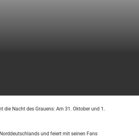
t die Nacht des Grauens: Am 31. Oktober und 1.
 Norddeutschlands und feiert mit seinen Fans