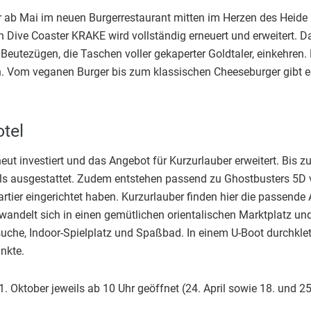
ab Mai im neuen Burgerrestaurant mitten im Herzen des Heide P
n Dive Coaster KRAKE wird vollständig erneuert und erweitert. Da
 Beutezügen, die Taschen voller gekaperter Goldtaler, einkehren.
h. Vom veganen Burger bis zum klassischen Cheeseburger gibt es
tel
eut investiert und das Angebot für Kurzurlauber erweitert. Bis
ils ausgestattet. Zudem entstehen passend zu Ghostbusters 5D 
rtier eingerichtet haben. Kurzurlauber finden hier die passende
erwandelt sich in einen gemütlichen orientalischen Marktplatz un
che, Indoor-Spielplatz und Spaßbad. In einem U-Boot durchklett
nkte.
1. Oktober jeweils ab 10 Uhr geöffnet (24. April sowie 18. und 