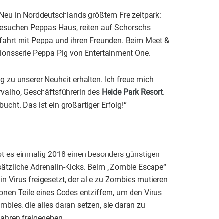
Neu in Norddeutschlands größtem Freizeitpark:
 besuchen Peppas Haus, reiten auf Schorschs
fahrt mit Peppa und ihren Freunden. Beim Meet &
tionsserie Peppa Pig von Entertainment One.
g zu unserer Neuheit erhalten. Ich freue mich
arvalho, Geschäftsführerin des
Heide Park Resort
.
cht. Das ist ein großartiger Erfolg!“
bt es einmalig 2018 einen besonders günstigen
sätzliche Adrenalin-Kicks. Beim „Zombie Escape“
in Virus freigesetzt, der alle zu Zombies mutieren
nen Teile eines Codes entziffern, um den Virus
ies, die alles daran setzen, sie daran zu
ahren freigegeben.