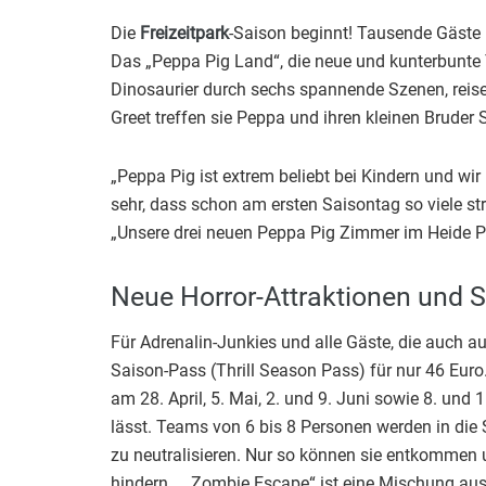
Die
Freizeitpark
-Saison beginnt! Tausende Gäste 
Das „Peppa Pig Land“, die neue und kunterbunte 
Dinosaurier durch sechs spannende Szenen, reis
Greet treffen sie Peppa und ihren kleinen Bruder
„Peppa Pig ist extrem beliebt bei Kindern und wi
sehr, dass schon am ersten Saisontag so viele st
„Unsere drei neuen Peppa Pig Zimmer im Heide Par
Neue Horror-Attraktionen und 
Für Adrenalin-Junkies und alle Gäste, die auch 
Saison-Pass (Thrill Season Pass) für nur 46 Eur
am 28. April, 5. Mai, 2. und 9. Juni sowie 8. und
lässt. Teams von 6 bis 8 Personen werden in die
zu neutralisieren. Nur so können sie entkommen 
hindern… „Zombie Escape“ ist eine Mischung au