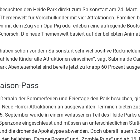
besuchten den Heide Park direkt zum Saisonstart am 24. März. 
Themenwelt für Vorschulkinder mit vier Attraktionen. Familien
en mit dem Zug von Opa Pig oder erleben eine aufregende Boots
 Schorsch. Die neue Themenwelt basiert auf der beliebten Anima
r haben schon vor dem Saisonstart sehr viel positive Rückmeldun
rahlende Kinder alle Attraktionen einweihen“, sagt Sabrina de C
k Abenteuerhotel sind bereits jetzt zu knapp 60 Prozent ausgebu
Saison-Pass
außerhalb der Sommerferien und Feiertage den Park besuchen, gi
o. Neue Horror-Attraktionen an ausgewählten Terminen bieten zu
 15. September wurde in einem verlassenen Teil des Heide Parks e
 Sperrzone eingeschleust und müssen an unterschiedlichen Statio
und die drohende Apokalypse abwenden. Doch überall lauern Zomb
s den beliebten „Escape Rooms“ und „Zombie Runs“ und ab 16 J