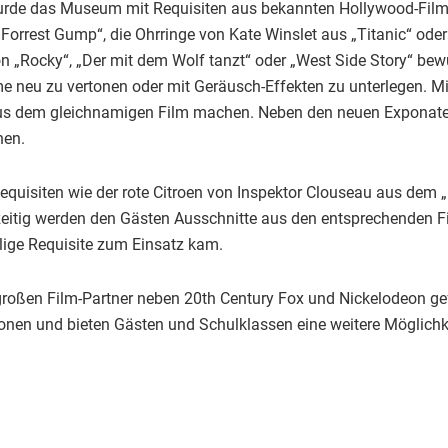
de das Museum mit Requisiten aus bekannten Hollywood-Filmen
rrest Gump“, die Ohrringe von Kate Winslet aus „Titanic“ ode
 „Rocky“, „Der mit dem Wolf tanzt“ oder „West Side Story“ bewu
me neu zu vertonen oder mit Geräusch-Effekten zu unterlegen. M
e“ aus dem gleichnamigen Film machen. Neben den neuen Exponat
hen.
Requisiten wie der rote Citroen von Inspektor Clouseau aus dem
eitig werden den Gästen Ausschnitte aus den entsprechenden Fil
lige Requisite zum Einsatz kam.
großen Film-Partner neben 20th Century Fox und Nickelodeon g
nen und bieten Gästen und Schulklassen eine weitere Möglichke