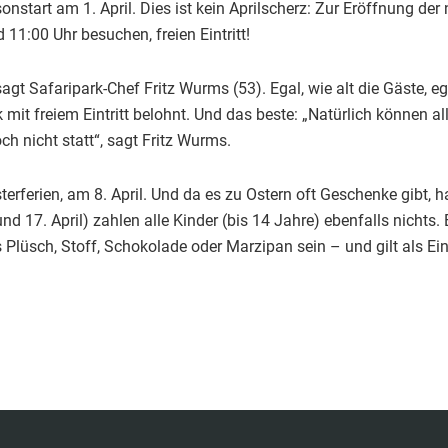
onstart am 1. April. Dies ist kein Aprilscherz: Zur Eröffnung d
11:00 Uhr besuchen, freien Eintritt!
gt Safaripark-Chef Fritz Wurms (53). Egal, wie alt die Gäste, e
t freiem Eintritt belohnt. Und das beste: „Natürlich können al
h nicht statt“, sagt Fritz Wurms.
erferien, am 8. April. Und da es zu Ostern oft Geschenke gibt, 
d 17. April) zahlen alle Kinder (bis 14 Jahre) ebenfalls nichts
lüsch, Stoff, Schokolade oder Marzipan sein – und gilt als Eint