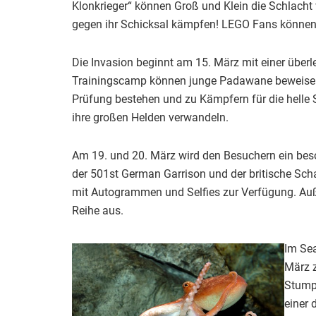
Klonkrieger“ können Groß und Klein die Schlacht 
gegen ihr Schicksal kämpfen! LEGO Fans können 
Die Invasion beginnt am 15. März mit einer über
Trainingscamp können junge Padawane beweisen, o
Prüfung bestehen und zu Kämpfern für die helle S
ihre großen Helden verwandeln.
Am 19. und 20. März wird den Besuchern ein beson
der 501st German Garrison und der britische Sch
mit Autogrammen und Selfies zur Verfügung. Auß
Reihe aus.
Im Sea
März z
Stump
einer 