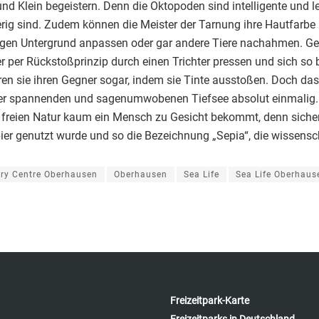
nd Klein begeistern. Denn die Oktopoden sind intelligente und ler
rig sind. Zudem können die Meister der Tarnung ihre Hautfarbe 
igen Untergrund anpassen oder gar andere Tiere nachahmen. Ger
 per Rückstoßprinzip durch einen Trichter pressen und sich so
ren sie ihren Gegner sogar, indem sie Tinte ausstoßen. Doch das 
er spannenden und sagenumwobenen Tiefsee absolut einmalig. Be
r freien Natur kaum ein Mensch zu Gesicht bekommt, denn sicher
ier genutzt wurde und so die Bezeichnung „Sepia“, die wissensch
ry Centre Oberhausen
Oberhausen
Sea Life
Sea Life Oberhaus
Freizeitpark-Karte