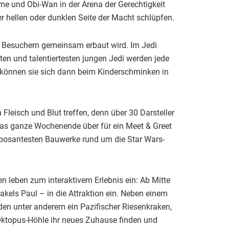
dme und Obi-Wan in der Arena der Gerechtigkeit
 hellen oder dunklen Seite der Macht schlüpfen.
n Besuchern gemeinsam erbaut wird. Im Jedi
en und talentiertesten jungen Jedi werden jede
t können sie sich dann beim Kinderschminken in
leisch und Blut treffen, denn über 30 Darsteller
 das ganze Wochenende über für ein Meet & Greet
mposantesten Bauwerke rund um die Star Wars-
n leben zum interaktivem Erlebnis ein: Ab Mitte
els Paul – in die Attraktion ein. Neben einem
n unter anderem ein Pazifischer Riesenkraken,
 Oktopus-Höhle ihr neues Zuhause finden und