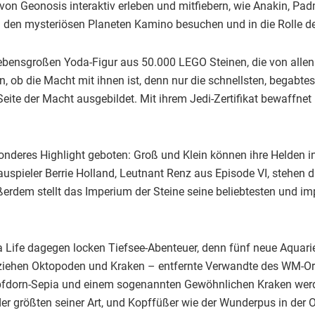
von Geonosis interaktiv erleben und mitfiebern, wie Anakin, Pa
den mysteriösen Planeten Kamino besuchen und in die Rolle der
lebensgroßen Yoda-Figur aus 50.000 LEGO Steinen, die von alle
b die Macht mit ihnen ist, denn nur die schnellsten, begabtest
eite der Macht ausgebildet. Mit ihrem Jedi-Zertifikat bewaffne
deres Highlight geboten: Groß und Klein können ihre Helden in F
auspieler Berrie Holland, Leutnant Renz aus Episode VI, stehen
erdem stellt das Imperium der Steine seine beliebtesten und i
 Life dagegen locken Tiefsee-Abenteuer, denn fünf neue Aquarie
iehen Oktopoden und Kraken – entfernte Verwandte des WM-Orak
fdorn-Sepia und einem sogenannten Gewöhnlichen Kraken werde
der größten seiner Art, und Kopffüßer wie der Wunderpus in der