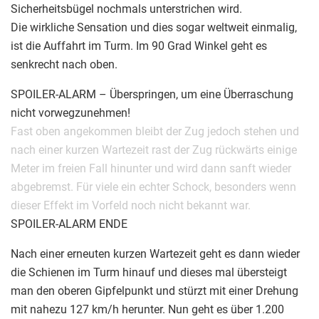
Sicherheitsbügel nochmals unterstrichen wird.
Die wirkliche Sensation und dies sogar weltweit einmalig,
ist die Auffahrt im Turm. Im 90 Grad Winkel geht es
senkrecht nach oben.
SPOILER-ALARM – Überspringen, um eine Überraschung
nicht vorwegzunehmen!
Fast oben angekommen bleibt der Zug jedoch stehen und
nach einer kurzen Wartezeit rast der Zug rückwärts einige
Meter im freien Fall hinunter und wird dann sanft wieder
abgebremst. Für viele ein echter Schock, besonders wenn
dieser Effekt im Vorfeld noch nicht bekannt war.
SPOILER-ALARM ENDE
Nach einer erneuten kurzen Wartezeit geht es dann wieder
die Schienen im Turm hinauf und dieses mal übersteigt
man den oberen Gipfelpunkt und stürzt mit einer Drehung
mit nahezu 127 km/h herunter. Nun geht es über 1.200