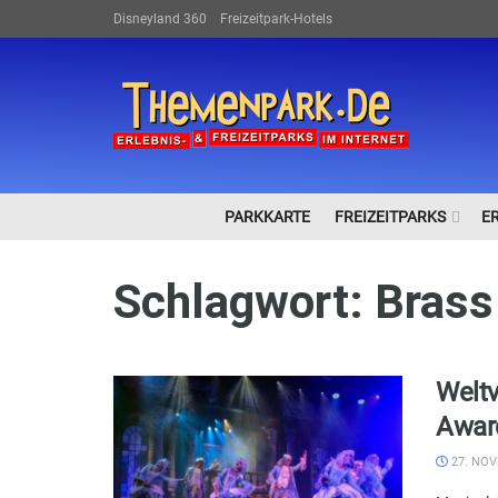
Disneyland 360
Freizeitpark-Hotels
PARKKARTE
FREIZEITPARKS
E
Schlagwort:
Brass
Weltv
Awar
27. NOV