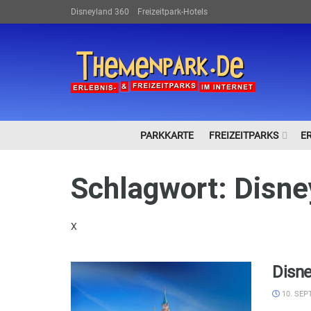
Disneyland 360
Freizeitpark-Hotels
PARKKARTE
FREIZEITPARKS
E
Schlagwort:
Disne
X
Disne
10. SEP