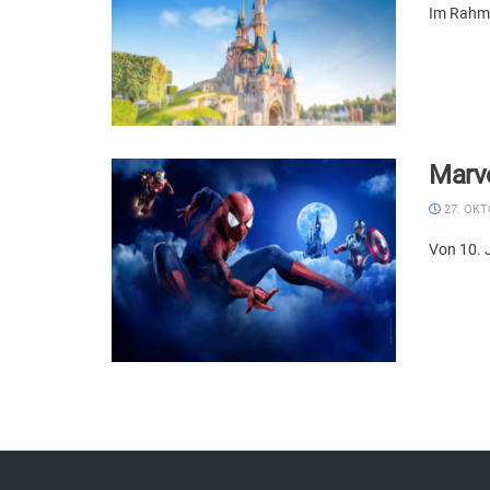
Im Rahme
Marve
27. OKT
Von 10. 