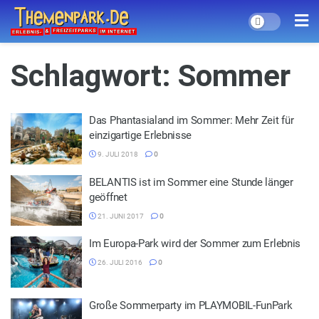
Schlagwort:
Sommer
Das Phantasialand im Sommer: Mehr Zeit für
einzigartige Erlebnisse
9. JULI 2018
0
BELANTIS ist im Sommer eine Stunde länger
geöffnet
21. JUNI 2017
0
Im Europa-Park wird der Sommer zum Erlebnis
26. JULI 2016
0
Große Sommerparty im PLAYMOBIL-FunPark