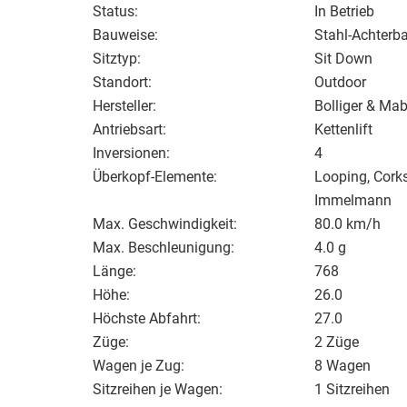
Status:
In Betrieb
Bauweise:
Stahl-Achterb
Sitztyp:
Sit Down
Standort:
Outdoor
Hersteller:
Bolliger & Mab
Antriebsart:
Kettenlift
Inversionen:
4
Überkopf-Elemente:
Looping, Corks
Immelmann
Max. Geschwindigkeit:
80.0 km/h
Max. Beschleunigung:
4.0 g
Länge:
768
Höhe:
26.0
Höchste Abfahrt:
27.0
Züge:
2 Züge
Wagen je Zug:
8 Wagen
Sitzreihen je Wagen:
1 Sitzreihen