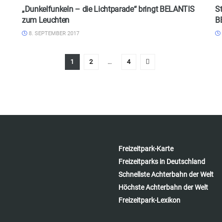
„Dunkelfunkeln – die Lichtparade“ bringt BELANTIS
St
zum Leuchten
B
8. SEPTEMBER 2017
1
2
…
4
Freizeitpark-Karte
Freizeitparks in Deutschland
Schnellste Achterbahn der Welt
Höchste Achterbahn der Welt
Freizeitpark-Lexikon