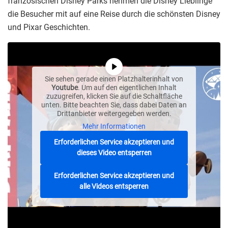
französischen Disney Parks nehmen die Disney Lieblinge
die Besucher mit auf eine Reise durch die schönsten Disney
und Pixar Geschichten.
Sie sehen gerade einen Platzhalterinhalt von
Youtube
. Um auf den eigentlichen Inhalt
zuzugreifen, klicken Sie auf die Schaltfläche
unten. Bitte beachten Sie, dass dabei Daten an
Drittanbieter weitergegeben werden.
Mehr Informationen
Erforderlichen Service akzeptieren und
dieses Video entsperren
Erforderlichen Service akzeptieren und
alle Videos entsperren