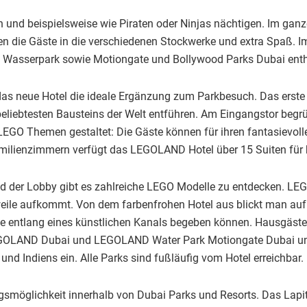
und beispielsweise wie Piraten oder Ninjas nächtigen. Im gan
en die Gäste in die verschiedenen Stockwerke und extra Spaß. 
 Wasserpark sowie Motiongate und Bollywood Parks Dubai enth
 neue Hotel die ideale Ergänzung zum Parkbesuch. Das erste H
eliebtesten Bausteins der Welt entführen. Am Eingangstor begrü
 LEGO Themen gestaltet: Die Gäste können für ihren fantasievoll
ilienzimmern verfügt das LEGOLAND Hotel über 15 Suiten für b
nd der Lobby gibt es zahlreiche LEGO Modelle zu entdecken. L
ile aufkommt. Von dem farbenfrohen Hotel aus blickt man auf di
ise entlang eines künstlichen Kanals begeben können. Hausgäste
EGOLAND Dubai und LEGOLAND Water Park Motiongate Dubai und
nd Indiens ein. Alle Parks sind fußläufig vom Hotel erreichbar.
möglichkeit innerhalb von Dubai Parks und Resorts. Das Lapita