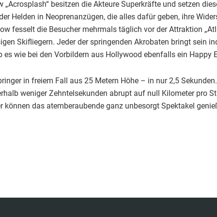
ow „Acrosplash“ besitzen die Akteure Superkräfte und setzen die
der Helden in Neoprenanzügen, die alles dafür geben, ihre Wide
 fesselt die Besucher mehrmals täglich vor der Attraktion „Atl
en Skifliegern. Jeder der springenden Akrobaten bringt sein in
b es wie bei den Vorbildern aus Hollywood ebenfalls ein Happy 
inger in freiem Fall aus 25 Metern Höhe – in nur 2,5 Sekunden. 
rhalb weniger Zehntelsekunden abrupt auf null Kilometer pro 
uer können das atemberaubende ganz unbesorgt Spektakel genie