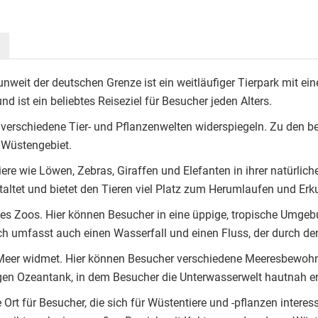
nweit der deutschen Grenze ist ein weitläufiger Tierpark mit ein
d ist ein beliebtes Reiseziel für Besucher jeden Alters.
die verschiedene Tier- und Pflanzenwelten widerspiegeln. Zu den 
 Wüstengebiet.
ere wie Löwen, Zebras, Giraffen und Elefanten in ihrer natürl
altet und bietet den Tieren viel Platz zum Herumlaufen und Erk
des Zoos. Hier können Besucher in eine üppige, tropische Umgeb
 umfasst auch einen Wasserfall und einen Fluss, der durch den 
m Meer widmet. Hier können Besucher verschiedene Meeresbewoh
sigen Ozeantank, in dem Besucher die Unterwasserwelt hautnah e
 Ort für Besucher, die sich für Wüstentiere und -pflanzen intere