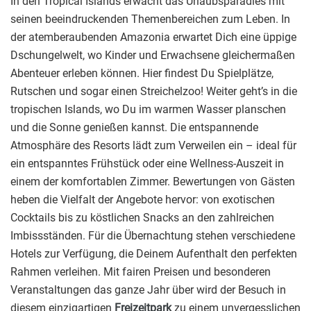
In den Tropical Islands erwacht das Urlaubsparadies mit
seinen beeindruckenden Themenbereichen zum Leben. In
der atemberaubenden Amazonia erwartet Dich eine üppige
Dschungelwelt, wo Kinder und Erwachsene gleichermaßen
Abenteuer erleben können. Hier findest Du Spielplätze,
Rutschen und sogar einen Streichelzoo! Weiter geht’s in die
tropischen Islands, wo Du im warmen Wasser planschen
und die Sonne genießen kannst. Die entspannende
Atmosphäre des Resorts lädt zum Verweilen ein – ideal für
ein entspanntes Frühstück oder eine Wellness-Auszeit in
einem der komfortablen Zimmer. Bewertungen von Gästen
heben die Vielfalt der Angebote hervor: von exotischen
Cocktails bis zu köstlichen Snacks an den zahlreichen
Imbissständen. Für die Übernachtung stehen verschiedene
Hotels zur Verfügung, die Deinem Aufenthalt den perfekten
Rahmen verleihen. Mit fairen Preisen und besonderen
Veranstaltungen das ganze Jahr über wird der Besuch in
diesem einzigartigen
Freizeitpark
zu einem unvergesslichen