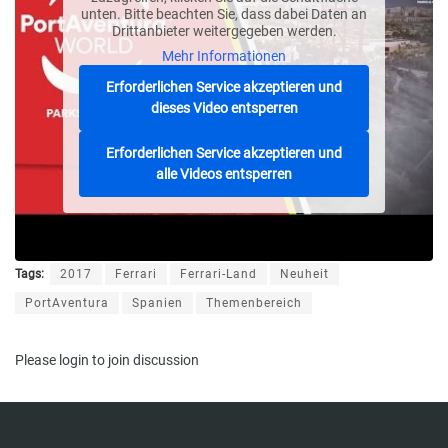
unten. Bitte beachten Sie, dass dabei Daten an
Drittanbieter weitergegeben werden.
Mehr Informationen
Erforderlichen Service akzeptieren und
dieses Video entsperren
Erforderlichen Service akzeptieren und
alle Videos entsperren
Tags:
2017
Ferrari
Ferrari-Land
Neuheit
PortAventura
Spanien
Themenbereich
Please
login
to join discussion